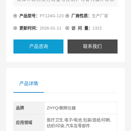
Dynisco、Gefran同类产品。熔喷布高温熔体压力传
感器生产厂家
产品型号：
PT124G-123
厂商性质：
生产厂家
更新时间：
2026-01-11
访 问 量：
1322
产品咨询
联系我们
产品详情
品牌
ZHYQ/朝辉仪器
医疗卫生,电子/电池,包装/造纸/印刷,
应用领域
纺织/印染,汽车及零部件