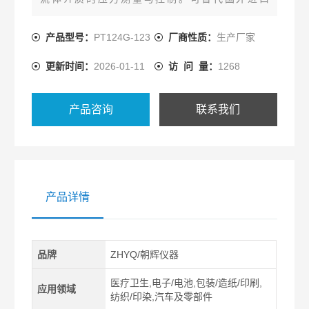
Dynisco、Gefran同类产品。熔喷布高温熔体压力传
感器
产品型号：
PT124G-123
厂商性质：
生产厂家
更新时间：
2026-01-11
访 问 量：
1268
产品咨询
联系我们
产品详情
品牌
ZHYQ/朝辉仪器
医疗卫生,电子/电池,包装/造纸/印刷,
应用领域
纺织/印染,汽车及零部件