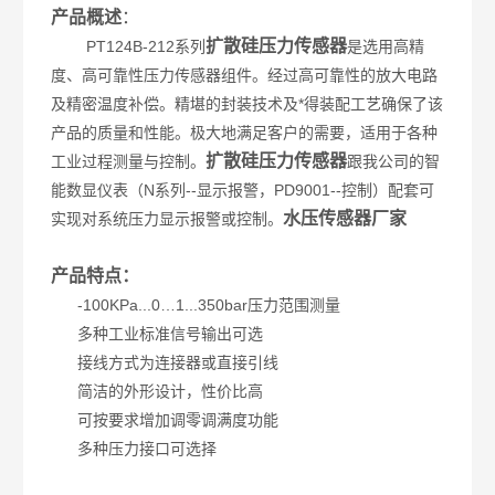
产品概述
：
扩散硅压力传感器
PT124B-212系列
是选用高精
度、高可靠性压力传感器组件。经过高可靠性的放大电路
及精密温度补偿。精堪的封装技术及*得装配工艺确保了该
产品的质量和性能。极大地满足客户的需要，适用于各种
扩散硅压力传感器
工业过程测量与控制。
跟我公司的智
能数显仪表（N系列--显示报警，PD9001--控制）配套可
水压传感器厂家
实现对系统压力显示报警或控制。
产品特点：
-100KPa...0…1...350bar压力范围测量
多种工业标准信号输出可选
接线方式为连接器或直接引线
简洁的外形设计，性价比高
可按要求增加调零调满度功能
多种压力接口可选择