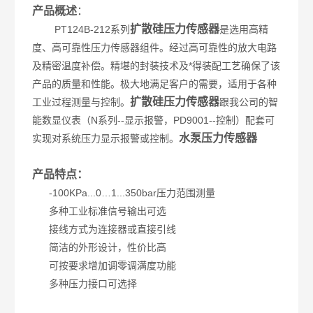
产品概述
：
扩散硅压力传感器
PT124B-212系列
是选用高精
度、高可靠性压力传感器组件。经过高可靠性的放大电路
及精密温度补偿。精堪的封装技术及*得装配工艺确保了该
产品的质量和性能。极大地满足客户的需要，适用于各种
扩散硅压力传感器
工业过程测量与控制。
跟我公司的智
能数显仪表（N系列--显示报警，PD9001--控制）配套可
水泵压力传感器
实现对系统压力显示报警或控制。
产品特点：
-100KPa...0…1...350bar压力范围测量
多种工业标准信号输出可选
接线方式为连接器或直接引线
简洁的外形设计，性价比高
可按要求增加调零调满度功能
多种压力接口可选择