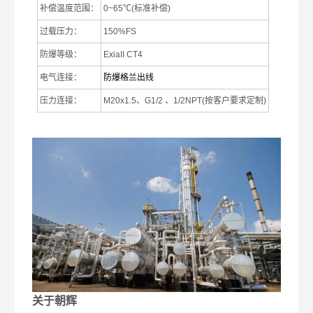
补偿温度范围：
0~65
℃
(
标准补偿
)
过载压力：
150%FS
防爆等级：
ExiaII CT4
电气连接：
防爆格兰出线
压力连接：
M20x1.5
、
G1/2
、
1/2NPT(
按客户要求定制
)
关于朝辉