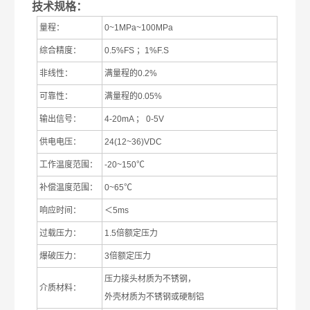
技术规格：
量程：
0
~1MPa~100MPa
综合精度：
0.5%FS
；
1%F.S
非线性：
满量程的
0.2%
可靠性：
满量程的
0.05%
输出信号：
4-20mA
；
0-5V
供电电压：
24(12~36)VDC
工作温度范围：
-20~150
℃
补偿温度范围：
0~65
℃
响应时间：
＜
5ms
过载压力：
1.5
倍额定压力
爆破压力：
3
倍额定压力
压力接头材质为不锈钢，
介质材料：
外壳材质为不锈钢或硬制铝