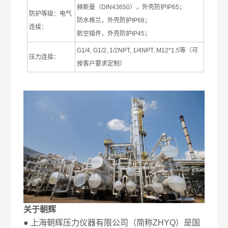
赫斯曼（
DIN43650
），外壳防护
IP65
；
防护等级：电气
防水格兰，外壳防护
IP68
；
连接：
航空插件，外壳防护
IP45
；
G1/4, G1/2, 1/2NPT, 1/4NPT, M12*1.5
等（可
压力连接：
按客户要求定制）
关于朝辉
● 上海朝辉压力仪器有限公司（简称ZHYQ）是国