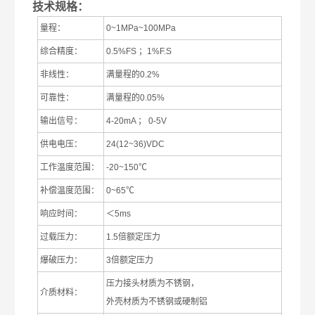
技术规格：
量程：
0
~1MPa~100MPa
综合精度：
0.5%FS
；
1%F.S
非线性：
满量程的
0.2%
可靠性：
满量程的
0.05%
输出信号：
4-20mA
；
0-5V
供电电压：
24(12~36)VDC
工作温度范围：
-20~150
℃
补偿温度范围：
0~65
℃
响应时间：
＜
5ms
过载压力：
1.5
倍额定压力
爆破压力：
3
倍额定压力
压力接头材质为不锈钢，
介质材料：
外壳材质为不锈钢或硬制铝