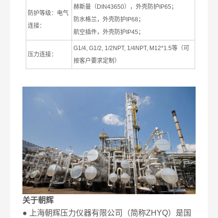
赫斯曼（
DIN43650
），外壳防护
IP65
；
防护等级：电气
防水格兰，外壳防护
IP68
；
连接：
航空插件，外壳防护
IP45
；
G1/4, G1/2, 1/2NPT, 1/4NPT, M12*1.5
等（可
压力连接：
按客户要求定制）
关于朝辉
● 上海朝辉压力仪器有限公司（简称ZHYQ）是国