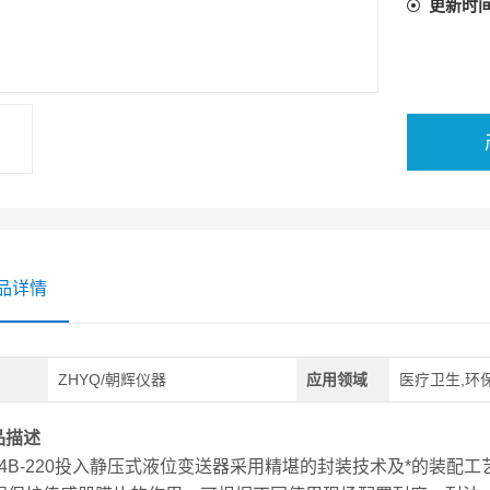
更新时
品详情
ZHYQ/朝辉仪器
应用领域
医疗卫生,环保
品描述
124B-220投入静压式液位变送器采用精堪的封装技术及*的装