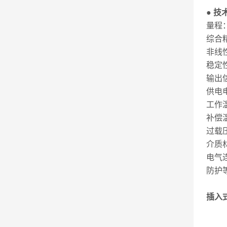
● 技
量程：
综合精
非线性
稳定性
输出信
供电电
工作温
补偿温
过载压
介质
电气
防护等
插入