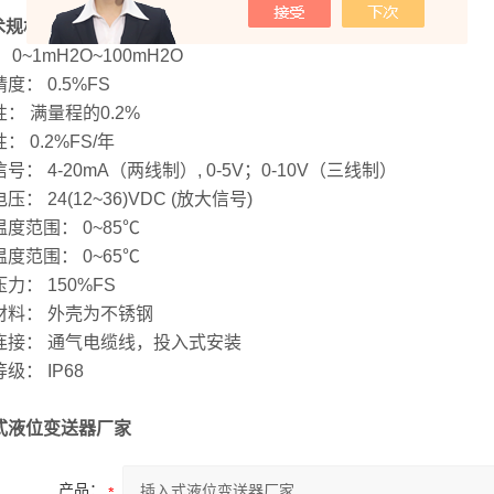
术规格
 0~1mH2O~100mH2O
度： 0.5%FS
： 满量程的0.2%
： 0.2%FS/年
号： 4-20mA（两线制）, 0-5V；0-10V（三线制）
压： 24(12~36)VDC (放大信号)
度范围： 0~85℃
度范围： 0~65℃
力： 150%FS
材料： 外壳为不锈钢
连接： 通气电缆线，投入式安装
级： IP68
式液位变送器厂家
产品：