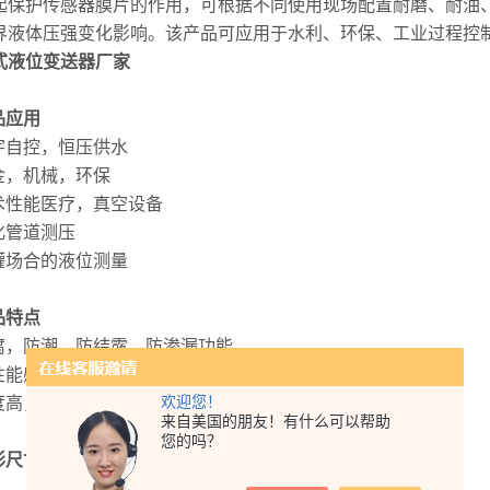
起保护传感器膜片的作用，可根据不同使用现场配置耐磨、耐油
界液体压强变化影响。该产品可应用于水利、环保、工业过程控
式液位变送器厂家
品应用
楼宇自控，恒压供水
冶金，机械，环保
技术性能医疗，真空设备
石化管道测压
油罐场合的液位测量
品特点
防腐，防潮，防结露，防渗漏功能
高性能感压芯体，温漂小
欢迎您！
精度高，稳定性好，使用寿命长
来自美国的朋友！有什么可以帮助
您的吗？
形尺寸