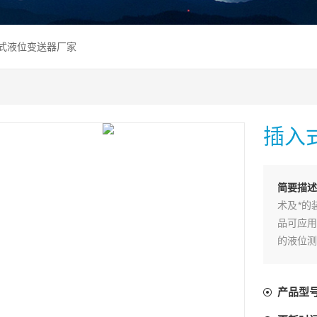
入式液位变送器厂家
插入
简要描
术及*的
品可应用
的液位测
产品型