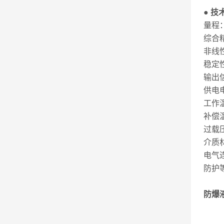
● 技
量程：
综合精
非线性
稳定性
输出信
供电电
工作温
补偿温
过载压
介质
电气
防护等
防爆