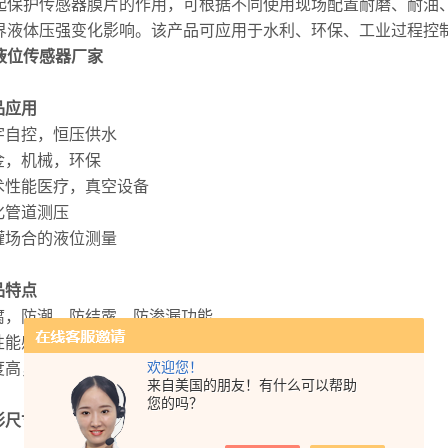
起保护传感器膜片的作用，可根据不同使用现场配置耐磨、耐油
界液体压强变化影响。该产品可应用于水利、环保、工业过程控
液位传感器厂家
品应用
楼宇自控，恒压供水
冶金，机械，环保
技术性能医疗，真空设备
石化管道测压
油罐场合的液位测量
品特点
防腐，防潮，防结露，防渗漏功能
高性能感压芯体，温漂小
欢迎您！
精度高，稳定性好，使用寿命长
来自美国的朋友！有什么可以帮助
您的吗？
形尺寸