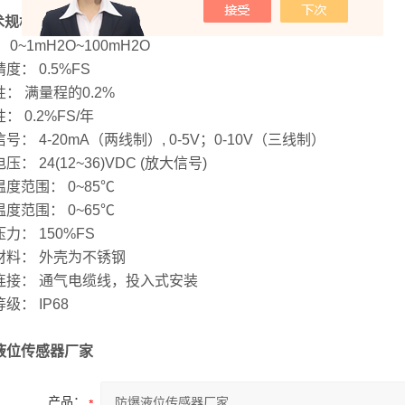
术规格
 0~1mH2O~100mH2O
度： 0.5%FS
： 满量程的0.2%
： 0.2%FS/年
号： 4-20mA（两线制）, 0-5V；0-10V（三线制）
压： 24(12~36)VDC (放大信号)
度范围： 0~85℃
度范围： 0~65℃
力： 150%FS
材料： 外壳为不锈钢
连接： 通气电缆线，投入式安装
级： IP68
液位传感器厂家
产品：