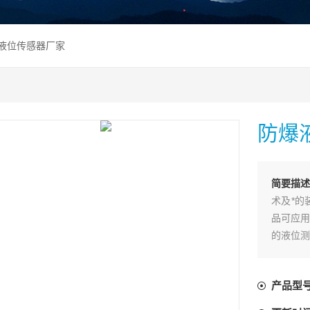
爆液位传感器厂家
防爆
简要描
术及*的
品可应用
的液位测
产品型