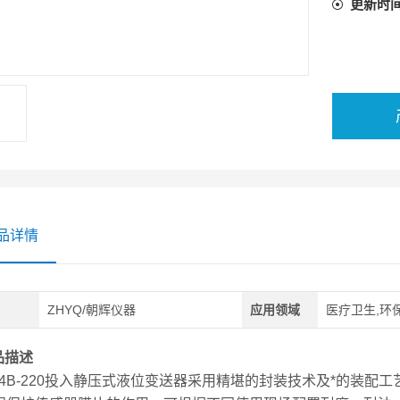
更新时
品详情
ZHYQ/朝辉仪器
应用领域
医疗卫生,环保
品描述
124B-220投入静压式液位变送器采用精堪的封装技术及*的装