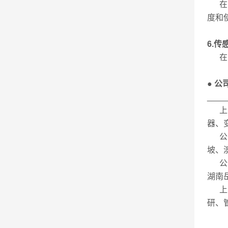
在实
度和
6.
在电
● 公
____
上海
器、
公司
坡、
公司
湖南
上海
研、