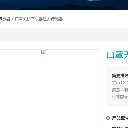
传感器
> 口罩无纺布机器压力传感器
口罩
简要描
其中12
感器与我
仪表配套
产品型