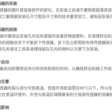
传感器的安装
器的膜片是容易损坏的部位，在安装之前请不要随意脱落其保
加工要根据安装孔尺寸图及尺寸表的技术要求加工，避免因安装
感器的拆除
时要保证安装孔内没有遗留的金属异物或塑料，在清理挤出机
热的熔融状态下才能拆下传感器，拆下后立即用软布将传感器探
装孔的清洁工具来清理残留在孔内的物料以方便下次安装。
于启动
启动前要保证充分的加热和熔化时间，以确保挤出机械工作前
装位置
器的探头部分可耐高温，但是外壳耐温需在80℃以下，所以在
定在室温环境中。外壳与高温区域隔离有利于提高传感器的测量
载影响