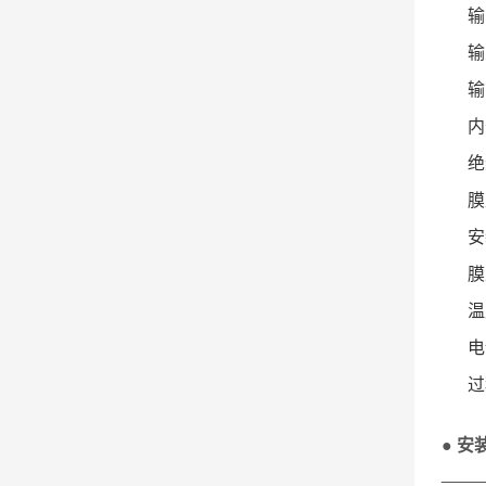
输出信号
输入电
输出阻
内部自
绝缘阻
膜片
安装扭
膜片材
温度型号
电气
过程连接:
● 
____