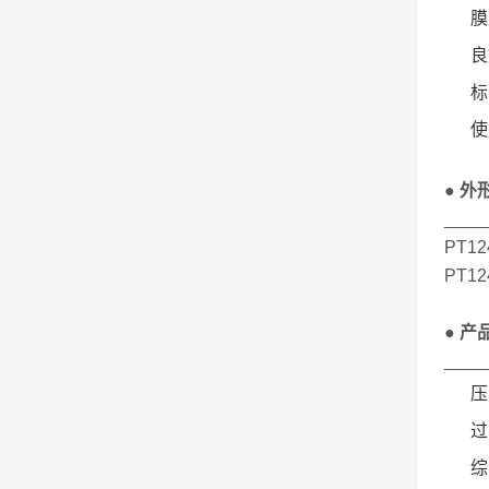
膜片
良好
标准
使
● 外
____
PT12
PT124
● 产
____
压力量
过载压
综合