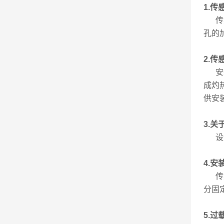
​1.
传感
孔的
2.传
安装
成灼
供安
3.关
设备
4.安
传感
分固
5.过