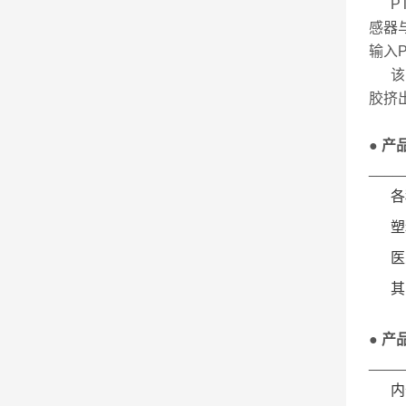
PT1
感器
输入
该
胶挤
● 产
____
各种
塑料
医药
其它
● 产
____
内部