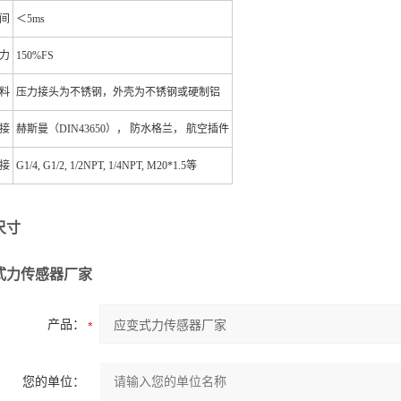
间
＜5ms
力
150%FS
料
压力接头为不锈钢，外壳为不锈钢或硬制铝
接
赫斯曼（DIN43650）， 防水格兰， 航空插件
接
G1/4, G1/2, 1/2NPT, 1/4NPT, M20*1.5等
尺寸
式力传感器厂家
产品：
您的单位：