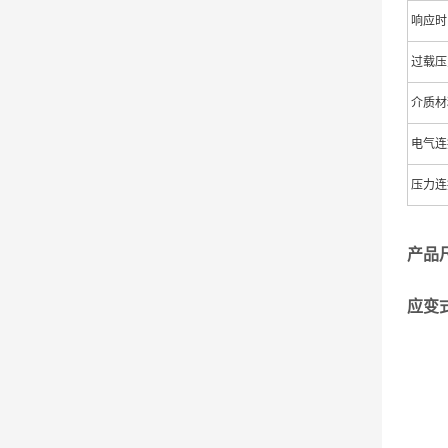
响应时
过载压
介质材
电气连
压力连
产品
应变