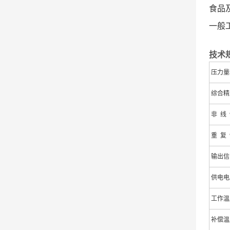
食品
一般
技术
压力量
综合精
非 线
重 复
输出信
供电电
工作温
补偿温