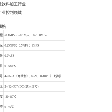
及饮料加工行业
工业控制领域
规格
程
-0.1MPa~0~0.1Mpa； 0~150MPa
度
0.25%FS；0.5%FS；1%FS
 性
0.2%FS
 性
0.05%FS
号
4-20mA（两线制）, 0-5V；0-10V（三线制）
压
24(12~36)VDC (放大信号)
度
-20~80℃
度
0~65℃