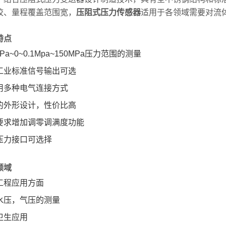
校、量程覆盖范围宽，
压阻式压力传感器
适用于各领域需要对流
特点
1MPa~0~0.1Mpa~150MPa压力范围的测量
工业标准信号输出可选
用多种电气连接方式
的外形设计，性价比高
要求增加调零调满度功能
压力接口可选择
领域
工程应用方面
水压，气压的测量
卫生应用