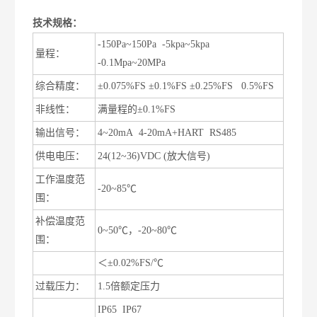
技术规格：
-150Pa~150Pa -5kpa~5kpa
量程：
-0.1Mpa~20MPa
综合精度：
±0.075%FS ±0.1%FS ±0.25%FS 0.5%FS
非线性：
满量程的±0.1%FS
输出信号：
4~20mA 4-20mA+HART RS485
供电电压：
24(12~36)VDC (放大信号)
工作温度范
-20~85℃
围：
补偿温度范
0~50℃，-20~80℃
围：
温度漂移
＜±0.02%FS/℃
过载压力：
1.5倍额定压力
防护等级
IP65 IP67