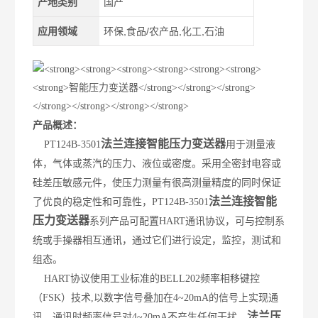
产地类别
国产
应用领域
环保,食品/农产品,化工,石油
产品概述：
法兰连接
智能
压力变送器
PT124B-3501
用于测量液
体，气体或蒸汽的压力、液位或密度。采用全密封电容或
硅差压敏感元件，使压力测量有很高测量精度的同时保证
法兰连接智能
了优良的稳定性和可靠性，PT124B-3501
压力变送器
系列产品可配置HART通讯协议，可与控制系
统或手操器相互通讯，通过它们进行设定，监控，测试和
组态。
HART协议使用工业标准的BELL202频率相移键控
（FSK）技术,以数字信号叠加在4~20mA的信号上实现通
法兰压
讯，通讯时频率信号对4~20mA不产生任何干扰。