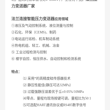
力变送器厂家
法兰连接
智能压力变送器
应用领域
①液压及气动控制系统、液位测量与控制
②石化、环保（CEMS)、制药
③电站运行巡检、机车制动系统
④热电机组、轻工、机械、冶金
⑤ 工业过程检测与控制
⑥ 楼宇自控、恒压供水、自动控制和检测系统
特点：
⑴ 采用*的高精度硅传感器技术
⑵ 静压性能佳(静压可达32MPa）
⑶ 过载强静压误差优于≦±0.05%/10MPa
⑷零点、量程均现场按键可调，量程比为50:1
⑸可选配HART通讯协议或RS485数字信号