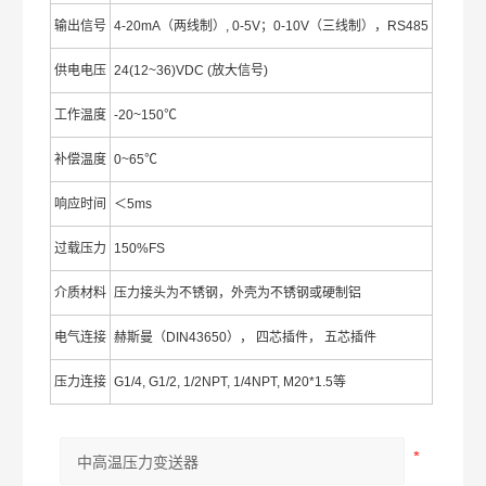
输出信号
4-20mA（两线制）, 0-5V；0-10V（三线制），RS485
供电电压
24(12~36)VDC (放大信号)
工作温度
-20~150℃
补偿温度
0~65℃
响应时间
＜5ms
过载压力
150%FS
介质材料
压力接头为不锈钢，外壳为不锈钢或硬制铝
电气连接
赫斯曼（DIN43650）， 四芯插件， 五芯插件
压力连接
G1/4, G1/2, 1/2NPT, 1/4NPT, M20*1.5等