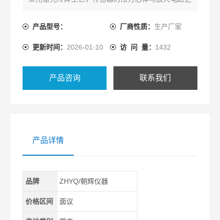
间加有散热片装置，有效的防止了热传导。适用于中
高温领域的流体、蒸气压力测量与控制。
产品型号：
厂商性质：
生产厂家
更新时间：
2026-01-10
访 问 量：
1432
产品咨询
联系我们
产品详情
品牌
ZHYQ/朝辉仪器
价格区间
面议