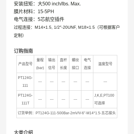
安装扭矩：大
500 inch/lbs. Max.
膜片材料
：
15-5PH
电气连接：
5
芯航空插件
M14
×
1.5, 1/2″-20UNF, M18
×
1.5
过程连接：
（可根据客户
定制）
订购指南
量程
输出
直杆
螺纹
电气
产品型号
温度型号
(bar)
信号
长度
接口
连接
PT124G-
---
---
---
---
---
---
111
PT124G-
J,K,E,PT100
---
---
---
---
---
111T
可选择
订货举例：
PT124G-111-500Bar-2mV/V-6″-M14*1.5-
五芯接头
大类介绍