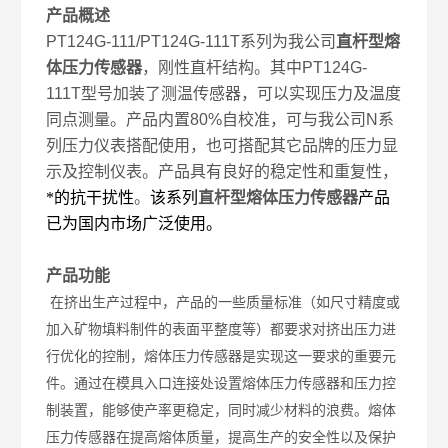
产品概述
PT124G-111/PT124G-111T
系列为我公司
直杆型熔
体压力传感器
，刚性直杆结构。其中
PT124G-
111T
型号加装了测温传感器，可以实现压力及温度
同点测量。产品内置
80%
自校准，可与我公司
N
系
列压力仪表搭配使用，也可搭配其它品牌的压力显
示及控制仪表。产品具有良
好的稳定性和重复性，
*的抗干扰性
。
该系列
直杆型熔体压力传感器
产品
已为国内市场广泛使用。
产品功能
在挤出生产过程中，产品的一些质量标准（如尺寸精度或
加入矿物填料制件的表面平整度等）都要求对挤出压力进
行优化的控制，熔体压力传感器是实现这一要求的重要元
件。通过在模具入口连接处设置熔体压力传感器和压力控
制装置，能够使产率更稳定，同时减少材料的浪费。熔体
压力传感器在提高熔体质量，提高生产的安全性以及保护