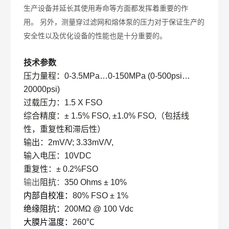
生产设备并延长其使用寿命等方面都发挥着重要的作
用。
另外，测量穿过滤网和熔体泵的压力对于保证生产的
安全性以及优化设备的性能也是十分重要的。
技术参数
压力量程：
0-3.5MPa…0-150MPa (0-500psi…
20000psi)
过载压力
：
1.5 X FSO
综合精度
：
± 1.5% FSO, ±1.0% FSO,
（
包括线
性，重复性和滞后性
）
输出
：
2mV/V; 3.33mV/V,
输入电压：
10VDC
重复性：
± 0.2%FSO
输出
阻抗
：
350 Ohms ± 10%
内部自校准：
80% FSO ± 1%
绝缘阻抗：
200M
Ω
@ 100 Vdc
大膜片温度：
260
℃