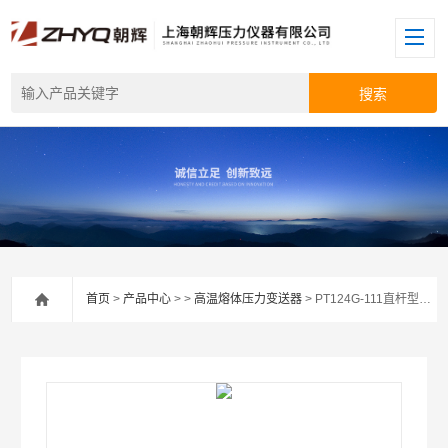
首页
>
产品中心
> >
高温熔体压力变送器
> PT124G-111直杆型熔体压力传感器