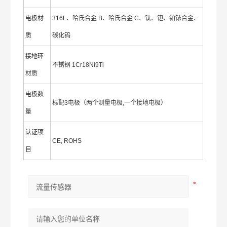
电极材
316L、哈氏合金 B、哈氏合金 C、钛、钽、铂铱合金、
质
碳化钨
接地环
不锈钢 1Cr18Ni9Ti
材质
电极数
标配3电极（两个测量电极,一个接地电极）
量
认证项
CE, ROHS
目