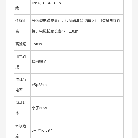
IP67、CT4、CT6
级
传输距
分体型电磁流量计，传感器与转换器之间用信号电缆连
离
接，电缆长度长应小于100m
高流速
15m/s
电气连
接线端子
接
流体导
≥5µS/cm
电率
消耗功
小于20W
率
环境温
-25℃～60℃
度