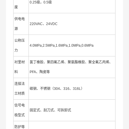
0.25级，0.5级
度
供电电
220VAC、24VDC
源
公称压
4.0MPa,2.5MPa,1.6MPa,1.0MPa,0.6MPa
力
衬里材
氯丁橡胶、聚四氟乙烯、聚氨酯橡胶、聚全氟乙丙烯、
料
PFA、陶瓷等
连接法
碳钢、不锈钢（304、316、316L）
兰材质
信号电
固定式、刮刀式、可拆卸式
极型式
防护等