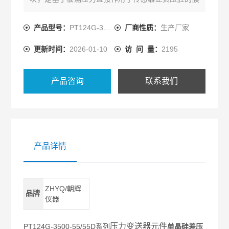
片上，使膜片产生与压力成正比例关系的微位移，并
将该压力差传递至单晶硅芯片两端，通过集成电路监
产品型号：
PT124G-3500
厂商性质：
生产厂家
测该位移变化，并转换输出一个相应压力差的的标准
更新时间：
2026-01-10
访 问 量：
2195
测量信号。
产品咨询
联系我们
产品详情
ZHYQ/朝辉
品牌
仪器
压力变送器元件
PT124G-3500-55/55D系列
单晶硅差压