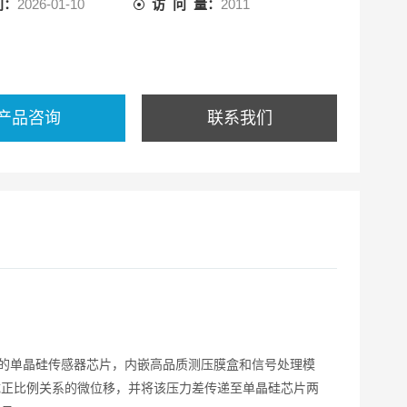
间：
2026-01-10
访 问 量：
2011
产品咨询
联系我们
成的单晶硅传感器芯片，内嵌高品质测压膜盒和信号处理模
成正比例关系的微位移，并将该压力差传递至单晶硅芯片两