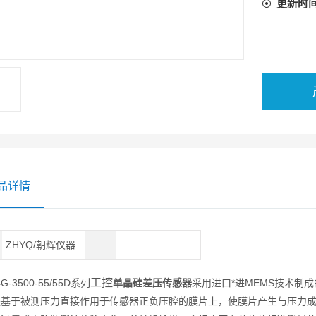
更新时
品详情
ZHYQ/朝辉仪器
工控
4G-3500-55/55D系列
单晶硅差压传感器
采用进口*进MEMS技术制
是基于被测压力直接作用于传感器正负压腔的膜片上，使膜片产生与压力