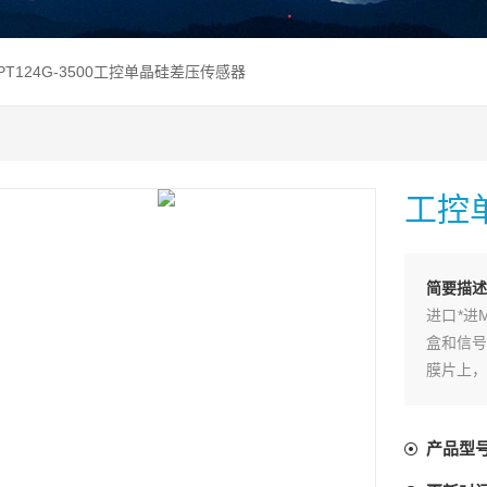
 PT124G-3500工控单晶硅差压传感器
工控
简要描述
进口*进
盒和信号
膜片上，
传递至单
出一个相
产品型