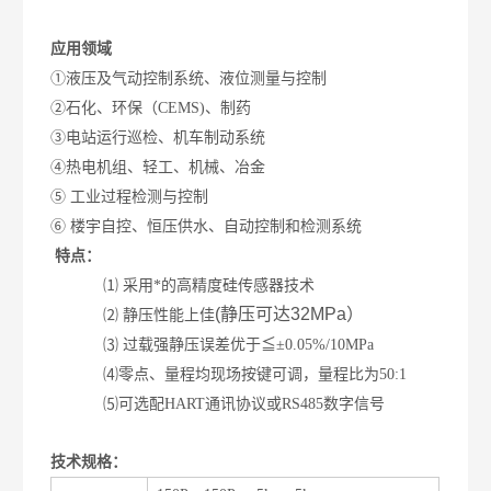
应用领域
①液压及气动控制系统、液位测量与控制
②石化、环保（CEMS)、制药
③电站运行巡检、机车制动系统
④热电机组、轻工、机械、冶金
⑤ 工业过程检测与控制
⑥ 楼宇自控、恒压供水、自动控制和检测系统
特点：
⑴ 采用*的高精度硅传感器技术
(静压可达32MPa）
⑵ 静压性能上佳
⑶ 过载强静压误差优于≦±0.05%/10MPa
⑷零点、量程均现场按键可调，量程比为50:1
⑸可选配HART通讯协议或RS485数字信号
技术规格：