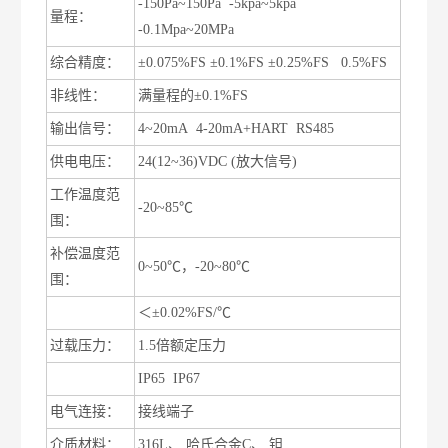
-150Pa~150Pa -5kpa~5kpa
量程：
-0.1Mpa~20MPa
综合精度：
±0.075%FS ±0.1%FS ±0.25%FS 0.5%FS
非线性：
满量程的±0.1%FS
输出信号：
4~20mA 4-20mA+HART RS485
供电电压：
24(12~36)VDC (放大信号)
工作温度范
-20~85℃
围：
补偿温度范
0~50℃，-20~80℃
围：
温度漂移
＜±0.02%FS/℃
过载压力：
1.5倍额定压力
防护等级
IP65 IP67
电气连接：
接线端子
介质材料：
316L、 哈氏合金C、 钽