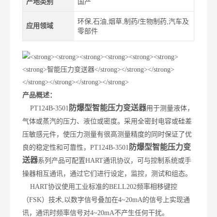
产地类别
国产
环保,石油,烟草,制药/生物制药,汽车及
应用领域
零部件
产品概述：
防爆型
智能
压力变送器
PT124B-3501
用于测量液体，
气体或蒸汽的压力、液位或密度。采用全密封电容或硅差
压敏感元件，使压力测量有很高测量精度的同时保证了优
防爆型智能压力变
良的稳定性和可靠性，PT124B-3501
送器
系列产品可配置HART通讯协议，可与控制系统或手
操器相互通讯，通过它们进行设定，监控，测试和组态。
HART协议使用工业标准的BELL202频率相移键控
（FSK）技术,以数字信号叠加在4~20mA的信号上实现通
讯，通讯时频率信号对4~20mA不产生任何干扰。