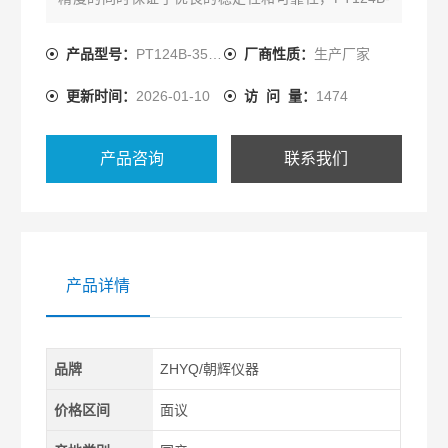
3501系列产品可配置HART通讯协议，可与控制系统
或手操器相互通讯，通过它们进行设定，监控，测试
产品型号：
PT124B-3501
厂商性质：
生产厂家
和组态。
更新时间：
2026-01-10
访 问 量：
1474
产品咨询
联系我们
产品详情
品牌
ZHYQ/朝辉仪器
价格区间
面议