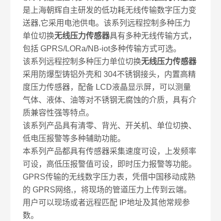
是上海朝辉自主研发的低功耗无线传输数字压力变
送器
,
它采用电池供电。该系列
远程控制
多种压力
单位切换
无线压力传感器
具有多种无线传输方式，
包括
GPRS/LORa/NB-iot
多种传输方式可选。
该系列
远程控制
多种压力单位切换
无线压力传感器
采用防爆型铸铝外壳和
304
不锈钢接头，内置高精
度压力传感器，配备
LCD
液晶显示屏，可以测量
气体、液体、油等对不锈钢无腐蚀的介质，具有介
质兼容性强等特点。
该系列产品具有清零、背光、开关机、单位切换、
低电压报警等多种辅助功能。
本系列产品都具有传感器采集速度可设，上发频率
可设，高低压报警值可设，即时压力报警等功能。
GPRS
传输的无线数字压力表，凭借中国移动成熟
的
GPRS
网络
,
，将现场的管道压力上传到云端。
用户可以现场或者远程匹配
IP
地址及其他常规参
数。