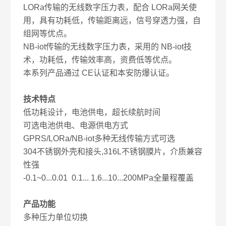
LORa
传输的无线数字压力表，配合
LORa
网关使
用，具有功耗低，传输距离远，信号穿透力强，自
组网等优点。
NB-iot
传输的无线数字压力表，采用的
NB-iot
技
术，功耗低，传输效率高，资费低等优点。
本系列产品通过
CE
认证和本安防爆认证。
技术特点
低功耗设计，电池供电，超长续航时间
可选电池供电、电源供电方式
GPRS/LORa/NB-iot
多种无线传输方式可选
304
不锈钢外壳和接头
,316L
不锈钢膜片，介质兼容
性强
-0.1~0...0.01 0.1... 1.6...10...200MPa
全量程覆盖
产品功能
多种压力单位切换