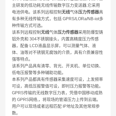
主研发的低功耗无线传输数字压力变送器
,
它采用
电池供电。该系列
远程控制
无线
气体
压力传感器
具
有多种无线传输方式，包括
GPRS/LORa/NB-iot
多
种传输方式可选。
该系列
远程控制
无线
气体
压力传感器
采用防爆型铸
铝外壳和
304
不锈钢接头，内置高精度压力传感
器，配备
LCD
液晶显示屏，可以测量气体、液
体、油等对不锈钢无腐蚀的介质，具有介质兼容性
强等特点。
该系列产品具有清零、背光、开关机、单位切换、
低电压报警等多种辅助功能。
本系列产品都具有传感器采集速度可设，上发频率
可设，高低压报警值可设，即时压力报警等功能。
GPRS
传输的无线数字压力表，凭借中国移动成熟
的
GPRS
网络
,
，将现场的管道压力上传到云端。
用户可以现场或者远程匹配
IP
地址及其他常规参
数。