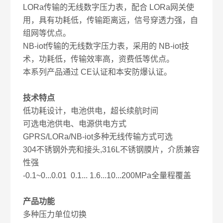
LORa
传输的无线数字压力表，配合
LORa
网关使
用，具有功耗低，传输距离远，信号穿透力强，自
组网等优点。
NB-iot
传输的无线数字压力表，采用的
NB-iot
技
术，功耗低，传输效率高，资费低等优点。
本系列产品通过
CE
认证和本安防爆认证。
技术特点
低功耗设计，电池供电，超长续航时间
可选电池供电、电源供电方式
GPRS/LORa/NB-iot
多种无线传输方式可选
304
不锈钢外壳和接头
,316L
不锈钢膜片，介质兼容
性强
-0.1~0...0.01 0.1... 1.6...10...200MPa
全量程覆盖
产品功能
多种压力单位切换