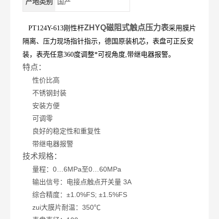
产地类别
国产
ZHYQ磁阻式触点压力表
PT124Y-613刚性杆
采用膜片
隔离、压力现场指针指示，德国原装机芯，表盘可正反安
装，表壳任意360度调整*可视角度,带继电器报警。
特点：
性价比高
不锈钢封装
安装方便
可调零
良好的稳定性和重复性
带继电器报警
技术规格：
量程：0…6MPa至0…60MPa
输出信号：电接点触点开关量 3A
综合精度：±1.0%FS; ±1.5%FS
zui大膜片耐温：350℃