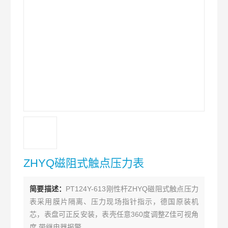
ZHYQ磁阻式触点压力表
简要描述：
PT124Y-613刚性杆ZHYQ磁阻式触点压力
表采用膜片隔离、压力现场指针指示，德国原装机
芯，表盘可正反安装，表壳任意360度调整Z佳可视角
度,带继电器报警。