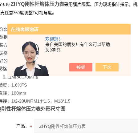
ZHYQ刚性杆熔体压力表
Y-610
采用膜片隔离、压力现场指针指示，机
壳任意360度调整*可视角度。
：
比高
钢封装
欢迎您！
来自美国的朋友！有什么可以帮助
方便
您的吗？
调零
的稳定性和重复性
规格：
...1MPA...70MPa
度：1.6%FS
径：100mm
：1/2-20UNF,M14*1.5，M18*1.5
YQ刚性杆熔体压力表
外形尺寸图
产品：