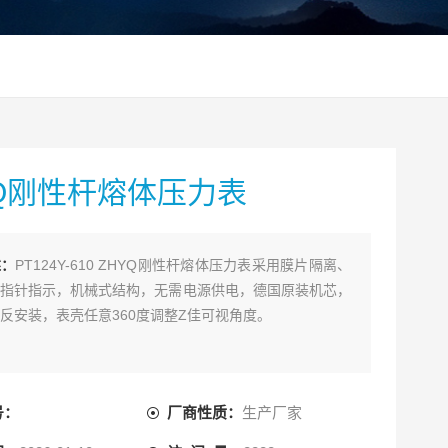
YQ刚性杆熔体压力表
述：
PT124Y-610 ZHYQ刚性杆熔体压力表采用膜片隔离、
指针指示，机械式结构，无需电源供电，德国原装机芯，
反安装，表壳任意360度调整Z佳可视角度。
号：
厂商性质：
生产厂家