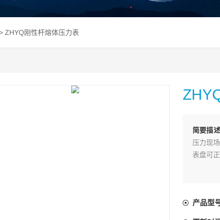
> ZHYQ刚性杆熔体压力表
ZH
简要描
压力现场
表盘可正
产品型