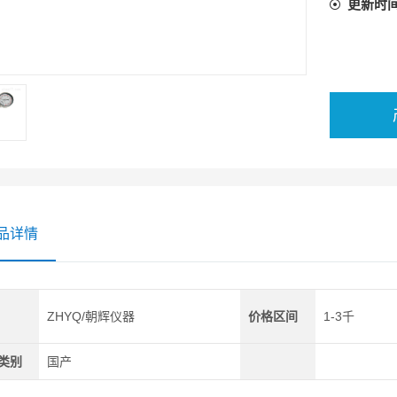
更新时
品详情
ZHYQ/朝辉仪器
价格区间
1-3千
类别
国产