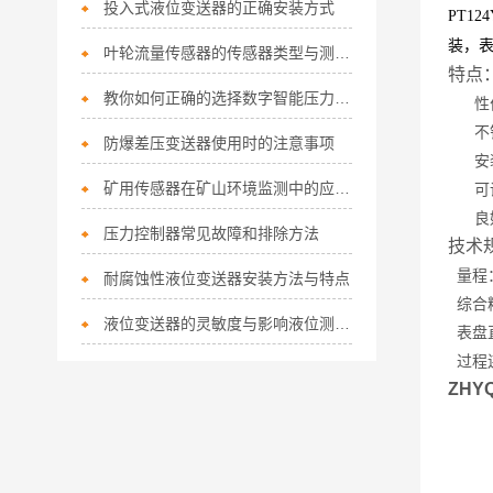
投入式液位变送器的正确安装方式
PT124
装，表
叶轮流量传感器的传感器类型与测量原理详解
特点
教你如何正确的选择数字智能压力变送器
性价
不锈
防爆差压变送器使用时的注意事项
安装
矿用传感器在矿山环境监测中的应用实践
可
良好
压力控制器常见故障和排除方法
技术
量程：0
耐腐蚀性液位变送器安装方法与特点
综合精
液位变送器的灵敏度与影响液位测量精度的因素
表盘直
过程连接
ZH