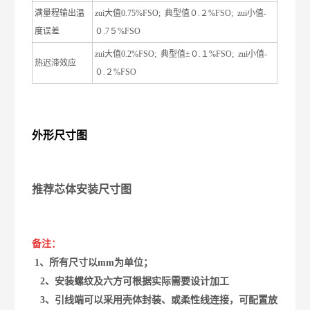
满量程输出温
zui大值
0.75%FSO;
典型值０
.
２
%FSO;
zui小值
-
度误差
０
.7
５
%FSO
zui大值
0.2%FSO;
典型值
±
０
.
１
%FSO;
zui小值
-
热迟滞效应
０
.
２
%FSO
外形尺寸图
推荐芯体安装尺寸图
备注：
1
、所有尺寸以
mm
为单位；
2
、安装螺纹及六方可根据实际需要设计加工
3
、引线端可以采用壳体封装、或柔性线连接，可配置放