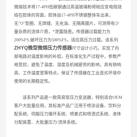
微熔技术将
17-4PH
低碳钢通过高温玻璃粉将硅应变电阻烧
结在腔体的背面，腔体由
17-4PH
不锈钢整体车出来，
无
"O"
型圈、无焊缝、无充油、无隔离膜片，可测带有少
量杂质的流体介质，*泄露隐患。传感器过载能力为
200%FS,
破坏压力为
500%FS
，适应高压力过载。该系列
ZHYQ微型微熔压力传感器
尺寸设计小巧，实现了内
部电路对温度影响的补偿，在标准化生产过程中，参数严
格受控，避免了温度、湿度及机械疲劳的影响，具有频响
高、工作温度宽等特点，保证了传感器在工业恶劣环境中
使用的长期稳定性。
该系列产品是一款简易型压力变送器，特别适合
OEM
客户大批量应用，其标准产品广泛用于喷涂设备、饮料分
配系统、伺服压力循环系统、喷墨式和喷洒式系统、液体
分配装置、大批量压力
/
流体系统。