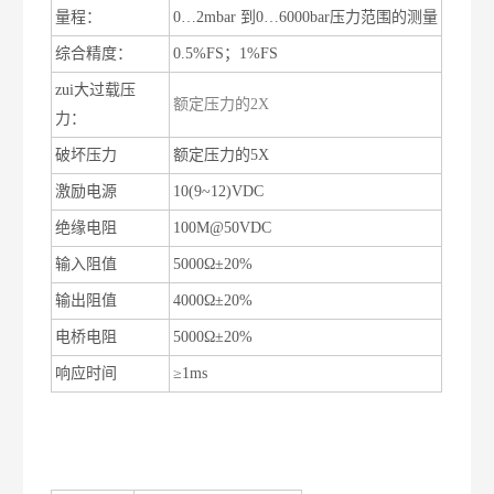
量程：
0
…
2mbar
到
0
…
6000bar
压力范围的测量
综合精度：
0.5%FS
；
1%FS
zui大过载压
额定压力的
2X
力：
破坏压力
额定压力的
5X
激励电源
10(9~12)VDC
绝缘电阻
100M@50VDC
输入阻值
5000
Ω
±20%
输出阻值
4000
Ω
±20%
电桥电阻
5000
Ω
±20%
响应时间
≥1ms