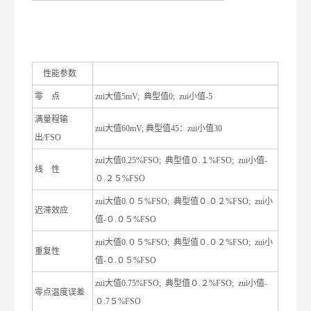
性能参数
零
点
zui大值
5mV;
典型值
0;
zui小值
-5
满量程输
zui大值
60mV;
典型值
45
：zui小值
30
出
/FSO
zui大值
0.25%FSO;
典型值０
.
１
%FSO;
zui小值
-
线
性
０
.
２５
%FSO
zui大值
0.
０５
%FSO;
典型值０
.
０２
%FSO;
zui小
迟滞效应
值
-
０
.
０５
%FSO
zui大值
0.
０５
%FSO;
典型值０
.
０２
%FSO;
zui小
重复性
值
-
０
.
０５
%FSO
zui大值
0.75%FSO;
典型值０
.
２
%FSO;
zui小值
-
零点温度误差
０
.7
５
%FSO