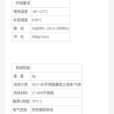
环境要求
使用温度
-40--125
℃
补偿温度
0-80
℃
振
动
10gRMS (20 to 2000Hz)
冲
击
100g(11ms)
机械性能
重
量
4g
适用介质
与
17-4H
不锈钢兼容之液体
/
气体
壳体材料
17-4PH
不锈钢
推荐
O
型圈
?8*1.5
电气连接
四色橡胶软线