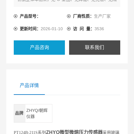
离膜片，可测带有少量杂质的流体介质，*泄露隐患。
传感器过载能力为200%FS,破坏压力为500%FS，适
产品型号：
厂商性质：
生产厂家
应高压力过载。
更新时间：
2026-01-10
访 问 量：
3536
产品咨询
联系我们
产品详情
ZHYQ/朝辉
品牌
仪器
ZHYQ微型微熔压力传感器
PT124B-211S系列
采用玻璃