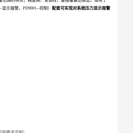
量范围的特点，精度高、免调校、量程覆盖范围宽，适用于
-显示报警，PD9001--控制）
配套可实现对系统压力显示报警
可按要求定制）