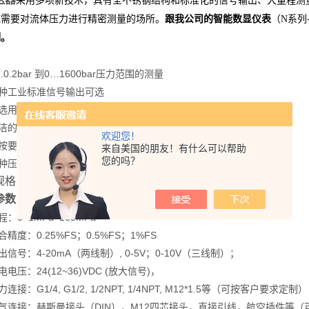
采用多项新技术，具有全不锈钢结构和标准化的信号输出、大量程测
域需要对流体压力进行精密测量的场所。
跟我公司的智能数显仪表
（N系列-
制。
：
.2bar 到0…1600bar压力范围的测量
工业标准信号输出可选
用多种电气连接方式
的外形设计，性价比高
欢迎您！
要求增加调零调满度功能
来自美国的朋友！有什么可以帮助
您的吗？
压力接口可选择
规格：
参数：
0~1MPa~160MPa
度：0.25%FS；0.5%FS；1%FS
号：4-20mA（两线制）, 0-5V；0-10V（三线制）；
压：24(12~36)VDC (放大信号)，
：G1/4, G1/2, 1/2NPT, 1/4NPT, M12*1.5等（可按客户要求定制）
连接：赫斯曼接头（DIN），M12四芯接头，直接引线，航空插件等（