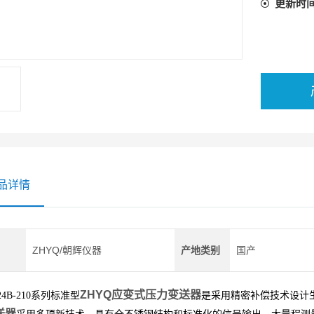
更新时
品详情
ZHYQ/朝辉仪器
产地类别
国产
ZHYQ应变式压力变送器
24B-210系列标准型
是采用精密补偿技术设计
送器