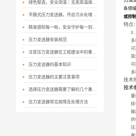
绿色智造，安全测温｜无汞高温熔体压力变送器，重塑高温测量新标准
各领
平膜式压力变送器，开启污水处理高效监测新篇
或控
特点
精准感知每一帕，安全守护每一刻 | 矿用本安型压力变送器
0…0
压力变送器安装规范
多种
可选
注浆压力变送器在工程建设中的重要作用
简洁
可按
压力变送器的基本知识
多种
压力变送器的主要注意事项
技术
技术
选择压力变送器需要了解的几个重要因素
量程：
压力变送器常见故障及处理方法
综合精
输出信
供电电
压力连接
电气