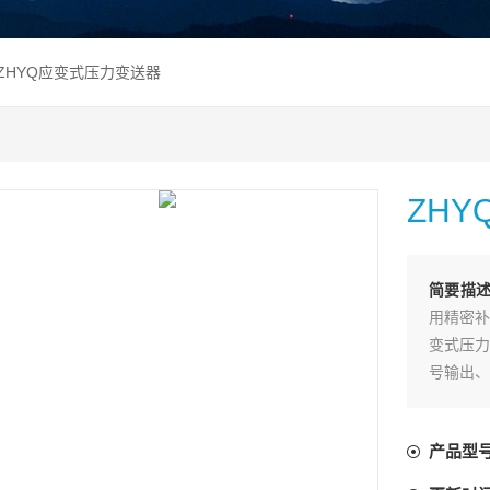
 ZHYQ应变式压力变送器
ZH
简要描
用精密补
变式压力
号输出、
宽，适用
产品型