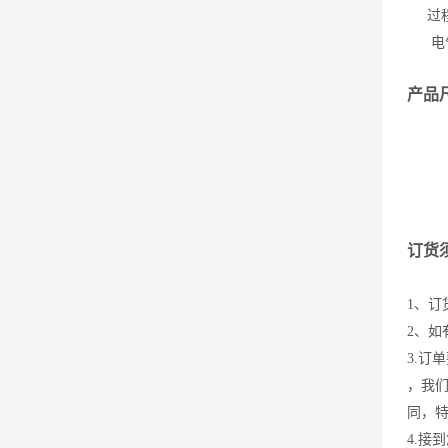
过程
电气连
产品
订货
1、
2、如
3.订
，我
同，
4.接