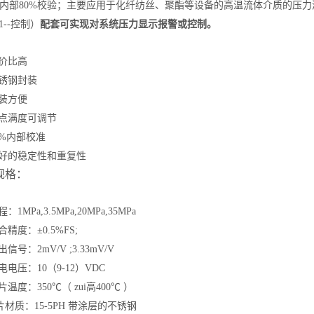
，内部80%校验；主要应用于化纤纺丝、聚酯等设备的高温流体介质的压
01--控制
）
配套可实现对系统压力显示报警或控制。
：
比高
钢封装
方便
满度可调节
%内部校准
的稳定性和重复性
规格：
MPa,3.5MPa,20MPa,35MPa
度：±0.5%FS;
：2mV/V ;3.33mV/V
压：10（9-12）VDC
温度：350℃（ zui高400℃ ）
质：15-5PH 带涂层的不锈钢