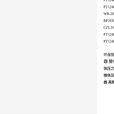
PT1
PT1
WR-
BP1
CZL
PT12
PT1
环保
器
替
体压
熔体
器
高