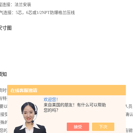
连接：法兰安装
接：5芯，6芯或1/2NPT防爆格兰压线
尺寸图
须知
订货时请注明型号，名称，测量范围，接头螺纹尺寸，精度等级。
有特殊要求，请在订货时详细说明。
欢迎您！
来自美国的朋友！有什么可以帮助
单要以书面的形式发送至上海朝辉压力仪器有限公司（相对接应的销售人
您的吗？
们接受口头的订单，我公司会将一份销售确认书发给您并需要您的书面确
特殊的订单可以和我们的销售人员直接协商解决。
到您的订单后我们会在三个工作日内发出确认函并附上我公司标准的产品销