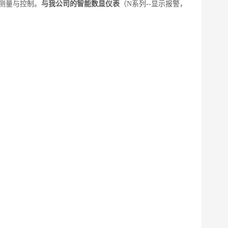
力测量与控制。
与
我公司的智能数显仪表
（
N系列--显示报警
，