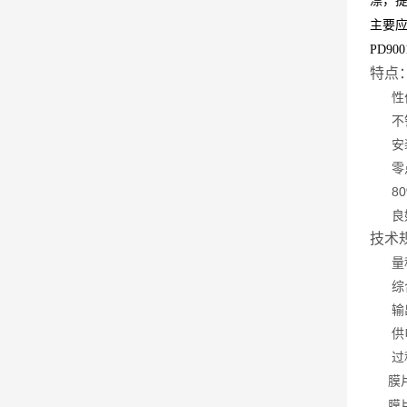
漂，
主要
PD90
特点
性价
不锈
安装
零点
80
良好
技术
量程：
综合精
输出信号
供电电
过程
膜片温
膜片材