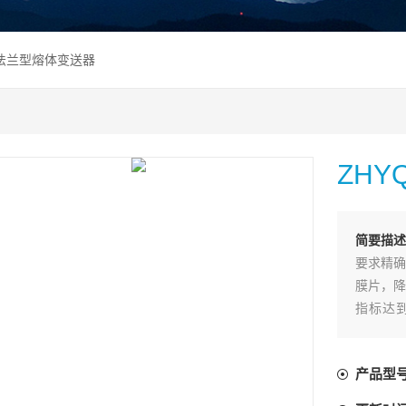
Q 法兰型熔体变送器
ZH
简要描
要求精确
膜片，降
指标达
PLC，
体介质的
产品型