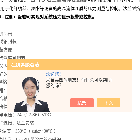
提高了测量精度。
性能指标达到了世界同类产品
应用于化纤纺丝、聚酯等设备的高温流体介质的压力测量与控制。法兰型
01--控制）
配套可实现对系统压力显示报警或控制。
：
比高
钢封装
方便
满度可调节
%内部校准
的稳定性和重复性
欢迎您！
来自美国的朋友！有什么可以帮助
规格：
您的吗？
0…1MPa ~ 0…35MPa
度：±0.5%FS; ±1%FS
：0~5V; 0~10V; 4-20mA
压：24（12-36）VDC
连接：法兰安装
度：350℃（ zui高400℃ ）
质：15-5PH 带涂层的不锈钢