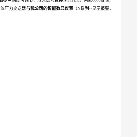
零点满度可调节、放大信号直接输入PLC，内部80%校验；
熔体压力变送器
与
我公司的智能数显仪表
（N系列--显示报警，