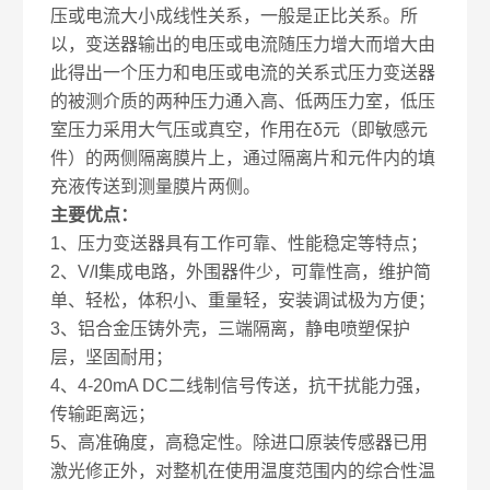
压或电流大小成线性关系，一般是正比关系。所
以，变送器输出的电压或电流随压力增大而增大由
此得出一个压力和电压或电流的关系式压力变送器
的被测介质的两种压力通入高、低两压力室，低压
室压力采用大气压或真空，作用在δ元（即敏感元
件）的两侧隔离膜片上，通过隔离片和元件内的填
充液传送到测量膜片两侧。
主要优点：
1、压力变送器具有工作可靠、性能稳定等特点；
2、V/I集成电路，外围器件少，可靠性高，维护简
单、轻松，体积小、重量轻，安装调试极为方便；
3、铝合金压铸外壳，三端隔离，静电喷塑保护
层，坚固耐用；
4、4-20mA DC二线制信号传送，抗干扰能力强，
传输距离远；
5、高准确度，高稳定性。除进口原装传感器已用
激光修正外，对整机在使用温度范围内的综合性温