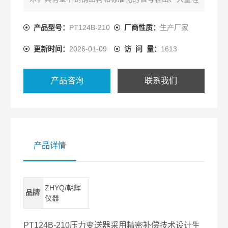
测量范围的特点，精度高、免调校、量程覆盖范围
宽，适用于各领域需要对流体压力进行精密测量的场
产品型号：
PT124B-210
厂商性质：
生产厂家
所。
更新时间：
2026-01-09
访 问 量：
1613
产品咨询
联系我们
产品详情
ZHYQ/朝辉
品牌
仪器
PT124B-210压力变送器采用精密补偿技术设计生