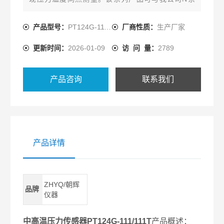
列，G系列智能数字压力仪表及国内外同类按制仪表
配套使用。其优势在于压力测量准确可靠，放大信号
产品型号：
PT124G-111/111T
厂商性质：
生产厂家
直接进PLC控制系统，内部80%校准信号，安装简
更新时间：
2026-01-09
访 问 量：
2789
单，性价比高。广泛应用于化纤，塑料挤出行业高温
压力的监测。
产品咨询
联系我们
产品详情
ZHYQ/朝辉
品牌
仪器
中高温压力传感器PT124G-111/111T
产品概述：