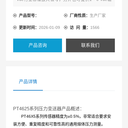
出。PT46X5标配可调节零点与量程的可变电阻器，以
使变送器能够适应过程条件
产品型号：
厂商性质：
生产厂家
更新时间：
2026-01-09
访 问 量：
1566
产品咨询
联系我们
产品详情
PT4625系列压力变送器产品概述：
PT46X5
系列传感器精度为±
0.5%
，非常适合要求安
装方便、重复精度和可靠性高的通用熔体压力测量。