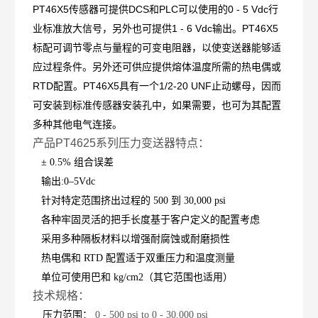
PT46X5
传感器可提供
DCS
和
PLC
可以使用的
0 - 5 Vdc
行
业标准放大信号，另外也可提供
1 - 6 Vdc
输出。
PT46X5
标配可调节零点与量程的可变电阻器，以使变送器能够适
应过程条件。另外还可供应提供熔体温度所需的热电偶或
RTD
配置。
PT46X5
具有一个
1/2-20 UNF
止动螺母，因而
可安装到标准传感器安装孔中，如果需要，也可为其配置
多种其他电气连接。
产品PT4625系列压力变送器特点：
±
0.5%
组合误差
输出
:0
–
5Vdc
针对特定范围挤出过程的
500
到
30,000 psi
各种牢固灵活的把手长度基于客户定义的配置考虑
采用多种隔板材料以增强耐腐蚀或耐磨损性
热电偶和
RTD
配置适于双重压力和温度测量
单位可使用巴和
kg/cm2
（其它范围也适用）
技术规格：
压力范围：
0 - 500 psi to 0 - 30,000 psi