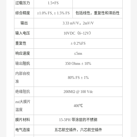
过载压力
1.5
×
FS
综合精度
±1.0% FS, ± 1.5% FS
包括线性，重复性和滞后性
输出
3.33 mV/V
，
2mV/V
输入电压
10VDC
（
6~12V
）
重复性
± 0.2%FS
响应速度
≤
5ms
输出
阻抗
350 Ohms ± 10%
内部自校
80% FS ± 1%
准
绝缘阻抗
200MΩ @ 100 Vdc
zui大膜片
400
℃
温度
膜片材料
15-5PH
带涂层的不锈钢
电气连接
五芯航空插件，六芯航空插件