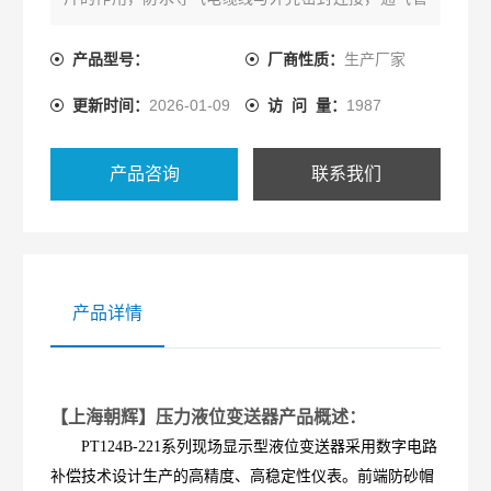
采用高分子隔离塞与外界相连。应用于水利、环保、
工业过程控制、石油、化工、医药等领域的液位测量
产品型号：
厂商性质：
生产厂家
控制。
更新时间：
2026-01-09
访 问 量：
1987
产品咨询
联系我们
产品详情
【上海朝辉】压力液位变送器
产品概述：
PT124B-221系列现场显示型液位变送器采用数字电路
补偿技术设计生产的高精度、高稳定性仪表。前端防砂帽