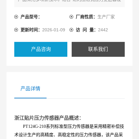
计制造技术，具有全不锈钢结构和标准化的信号输
出、大量程测量范围的特点，精度高、免调校、量程
产品型号：
厂商性质：
生产厂家
覆盖范围宽，适用于各领域需要对流体压力进行精密
更新时间：
2026-01-09
访 问 量：
2442
测量的场所。
产品咨询
联系我们
产品详情
浙江贴片压力传感器产品概述：
PT124G-210系列标准型压力传感器是采用精密补偿技
术设计生产的高精度、高稳定性的压力传感器，该产品采