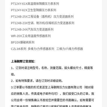
PT124Y-61X
高温熔体隔膜压力表系列
PT124Y-62X
卫生型隔膜压力表系列
PT124B-25X
工程设备（盾构机）压力变送器系列
PT124B-23X
空调、制冷机/压缩机压力变送器系列
PT124B-24X
汽车压力变送器系列
WR-20X
工业用温度传感器系列
BP10X
爆破阀系列
CZL3/6
系列 多维力/力传感器系列 三维力/六维力传感器
上海朝辉订货须知：
1
、订货时请注明型号，名称，测量范围，接头螺纹尺寸，精度等
级。
2、如有特殊要求，请在订货时详细说明。
3.订单要以书面的形式发送至上海朝辉压力仪器有限公司（相对接
应的销售人员，传真或电子邮件均可），我们接受口头的订单，我
公司会将一份销售确认书发给您并需要您的书面确认，如有需要可
签订有关合同，特殊的订单可以和我们的销售人员直接协商解决。