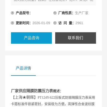
碱、制药、制酪和食品、酒业等行业得到广泛的应用
产品型号：
厂商性质：
生产厂家
更新时间：
2026-01-09
访 问 量：
2961
产品咨询
联系我们
产品详情
厂家供应隔膜防震压力表
概述
：
【上海
★朝辉】
PT124Y-622压板式防振隔膜压力表采用
卡箍标准件锁紧密封，安装极为方便。高弹性合金波纹膜