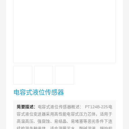
电容式液位传感器
简要描述：
电容式液位传感器概述： PT124B-225电
容式液位变送器采用高性能电容式压力芯体，适用于
高温高压、强腐蚀、易结晶、易堵塞等恶劣条件下连
续检测各种液体。适合测量污水、酸碱溶液、锅炉的