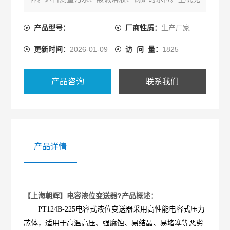
任何可动或弹性部件，耐冲击，安装方便，可靠性
高，精度高。
产品型号：
厂商性质：
生产厂家
更新时间：
2026-01-09
访 问 量：
1825
产品咨询
联系我们
产品详情
【上海朝辉】电容液位变送器?产品概述：
PT124B-225电容式液位变送器采用高性能电容式压力
芯体，适用于高温高压、强腐蚀、易结晶、易堵塞等恶劣