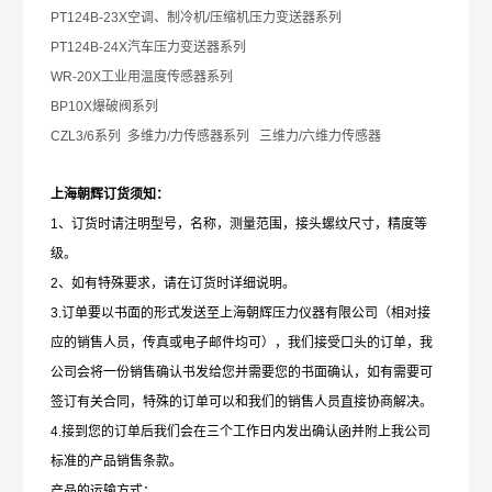
PT124B-23X
空调、制冷机/压缩机压力变送器系列
PT124B-24X
汽车压力变送器系列
WR-20X
工业用温度传感器系列
BP10X
爆破阀系列
CZL3/6
系列 多维力/力传感器系列 三维力/六维力传感器
上海朝辉订货须知：
1
、订货时请注明型号，名称，测量范围，接头螺纹尺寸，精度等
级。
2、如有特殊要求，请在订货时详细说明。
3.订单要以书面的形式发送至上海朝辉压力仪器有限公司（相对接
应的销售人员，传真或电子邮件均可），我们接受口头的订单，我
公司会将一份销售确认书发给您并需要您的书面确认，如有需要可
签订有关合同，特殊的订单可以和我们的销售人员直接协商解决。
4.接到您的订单后我们会在三个工作日内发出确认函并附上我公司
标准的产品销售条款。
产品的运输方式：