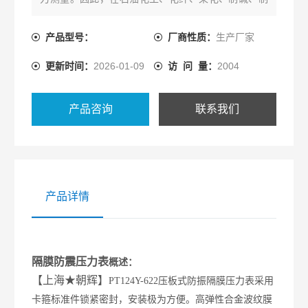
药、制酪和食品、酒业等行业得到广泛的应用
产品型号：
厂商性质：
生产厂家
更新时间：
2026-01-09
访 问 量：
2004
产品咨询
联系我们
产品详情
隔膜防震压力表
概述：
【上海
★朝辉】
PT124Y-622压板式防振隔膜压力表采用
卡箍标准件锁紧密封，安装极为方便。高弹性合金波纹膜