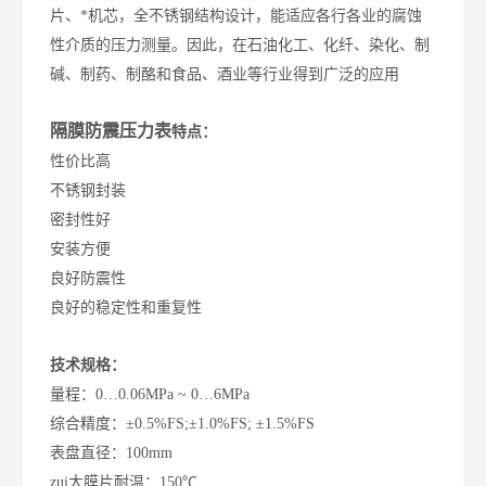
片、*机芯，全不锈钢结构设计，能适应各行各业的腐蚀
性介质的压力测量。因此，在石油化工、化纤、染化、制
碱、制药、制酪和食品、酒业等行业得到广泛的应用
隔膜防震压力表
特点：
性价比高
不锈钢封装
密封性好
安装方便
良好防震性
良好的稳定性和重复性
技术规格：
量程：0…0.06MPa ~ 0…6MPa
综合精度：±0.5%FS;±1.0%FS; ±1.5%FS
表盘直径：100mm
zui大膜片耐温：150℃