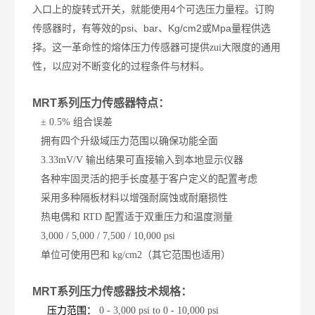
4
入口上的旋转式开关，就能使用
个可选压力量程。订购
psi
bar
Kg/cm2
Mpa
传感器时，有等效的
、
、
或
量程供选
择。这一革命性的熔体压力传感器可提供zui大限度的通用
性，以应对不断变化的过程条件与材料。
MRT系列压力传感器特点：
±
0.5%
组合误差
拥有四个升级域压力范围以确保功能全面
3.33mV/V
输出结果可直接输入到本地显示仪器
各种牢固灵活的把手长度基于客户定义的配置考虑
采用多种隔板材料以增强耐腐蚀或耐磨损性
热电偶和
RTD
配置适于双重压力和温度测量
3,000 / 5,000 / 7,500 / 10,000 psi
单位可使用巴和
kg/cm2
（其它范围也适用）
MRT系列压力传感器技术规格：
压
力范围：
0 - 3,000 psi to 0 - 10,000 psi