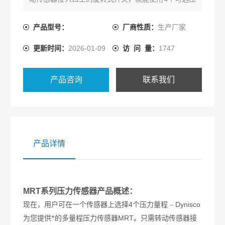
力量程。订购传感器时，有等效的psi、bar、Kg/cm2
或Mpa量程供选择。这一革命性的熔体压力传感器可
产品型号：
厂商性质：
生产厂家
提供Z大限度的通用性，以应对不断变化的过程条件与
更新时间：
2026-01-09
访 问 量：
1747
材料。
产品咨询
联系我们
产品详情
MRT系列压力传感器产品概述：
4
Dynisco
现在，用户可在一个传感器上选择
个压力量程
–
MRT
为您提供*的多量程压力传感器
。只需转动传感器接