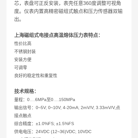
芯，表盘可正反安装，表壳任意360度调整可视角
度。仪表内置高精密磁组式触点和压力传感器双输
出。
上海磁组式电接点高温熔体压力表特点：
性价比高
不锈钢封装
安装方便
可调零
良好的稳定性和重复性
技术规格：
量程：0….6MPa至0….150MPa
输出信号：0~5V; 0~10V; 4-20mA; 2mV/V; 3.33mV/V,点
接点触点
综合精度：±1.0%FS; ±1.5%FS
供电电压：24VDC (12~36)VDC; 10VDC