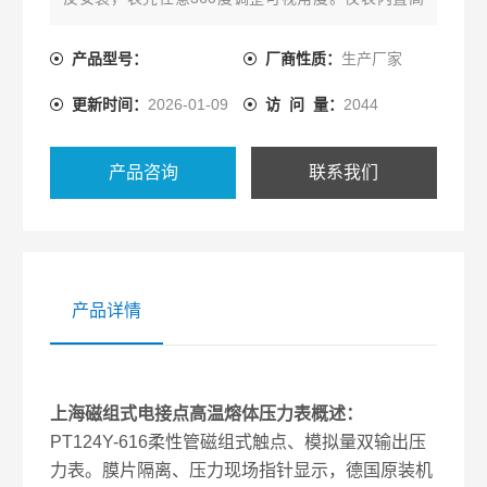
精密磁组式触点和压力传感器双输出。应用于化纤设
备、橡塑制造设备、高温蒸汽等。
产品型号：
厂商性质：
生产厂家
更新时间：
2026-01-09
访 问 量：
2044
产品咨询
联系我们
产品详情
上海磁组式电接点高温熔体压力表概述：
PT124Y-616柔性管磁组式触点、模拟量双输出压
力表。膜片隔离、压力现场指针显示，德国原装机