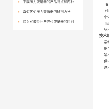
平膜压力变送器的产品特点和两种结构形式介绍
哈氏
可适
真假优劣压力变送器的辨别方法
小体
投入式液位计与液位变送器的区别
防腐
多种
技术
量程：
综合精
输出信
供电电
过程