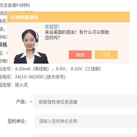
合金或F4材料
应各种恶劣环境
积，高精度，高性价比，高稳定性
欢迎您！
，防潮，防结露，防渗漏功能
来自美国的朋友！有什么可以帮助
标准信号输出选择，用户调试方便
您的吗？
规格：
0….1mH2O至0….50mH2O
度：0.25%FS；0.5%FS
号：4-20mA（两线制），0-5V， 0-10V（三线制）
压：24(12~36)VDC (放大信号)
连接：投入式
产品：
您的单位：