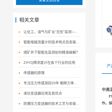
查看全部目录
相关文章
让化工、油气与矿业“无忧”监测——PT124B-281系列防爆压力变送器
智能电磁流量计的技术特点及安装要求
煤矿井下智能化监测如何精准破解？
ZHYQ牌浓度计在各个行业的应用
产
传感器的原理
专注压力传感测控20年 朝辉力争两年内产值破亿
中高
液位变送器应用及其优点
PT1
作。
防爆压力变送器的技术工艺与安装要求