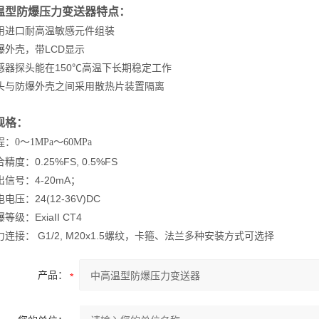
温型防爆压力变送器特点：
进口耐高温敏感元件组装
外壳，带LCD显示
器探头能在150℃高温下长期稳定工作
与防爆外壳之间采用散热片装置隔离
规格：
程：
0～1MPa～60MPa
度：0.25%FS, 0.5%FS
号：4-20mA；
压：24(12-36V)DC
级：ExiaII CT4
接： G1/2, M20x1.5螺纹，卡箍、法兰多种安装方式可选择
产品：