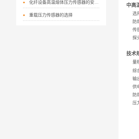
化纤设备高温熔体压力传感器的安装前注意事项
中高
选用
重载压力传感器的选择
防爆
传感
探头
技术
量
综合精
输出信
供电电
防爆等
压力连