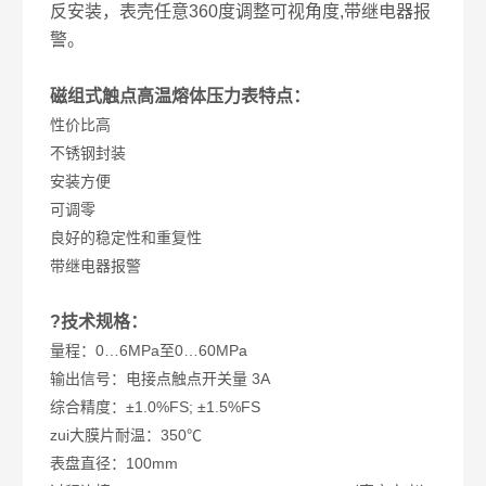
反安装，表壳任意360度调整可视角度,带继电器报
警。
磁组式触点高温熔体压力表特点：
性价比高
不锈钢封装
安装方便
可调零
良好的稳定性和重复性
带继电器报警
?技术规格：
量程：0…6MPa至0…60MPa
输出信号：电接点触点开关量 3A
综合精度：±1.0%FS; ±1.5%FS
zui大膜片耐温：350℃
表盘直径：100mm