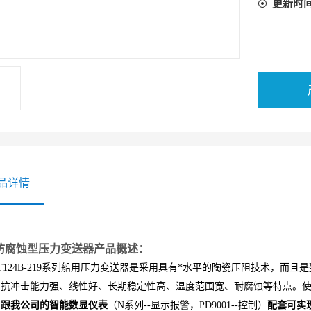
更新时
品详情
防腐蚀型压力变送器产品概述：
24B-219系列船用压力变送器是采用具有*水平的陶瓷压阻技术，而且是整
、抗冲击能力强、线性好、长期稳定性高、温度范围宽、耐腐蚀等特点。
。
跟我公司的智能数显仪表
（
N系列--显示报警，PD9001--控制
）
配套可实