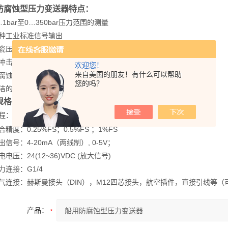
防腐蚀型压力变送器特点：
bar至0…350bar压力范围的测量
工业标准信号输出
压阻技术、316L焊接
击能力强、线性好、温度范围宽
欢迎您！
来自美国的朋友！有什么可以帮助
蚀、精度高，免调校
您的吗？
的外形设计，性价比高
规格：
程：
0～1MPa～35MPa
度：0.25%FS；0.5%FS ；1%FS
号：4-20mA（两线制）, 0-5V；
压：24(12~36)VDC (放大信号)
连接：G1/4
连接：赫斯曼接头（DIN），M12四芯接头，航空插件，直接引线等（
产品：