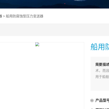
器
> 船用防腐蚀型压力变送器
船用
简要描
术，而且
用于船舶
产品型