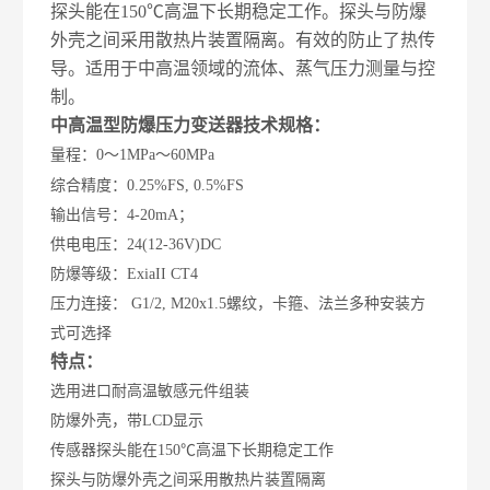
探头能在150℃高温下长期稳定工作。探头与防爆
外壳之间采用散热片装置隔离。有效的防止了热传
导。适用于中高温领域的流体、蒸气压力测量与控
制。
中高温型防爆压力变送器技术规格：
量程：
0～1MPa～60MPa
综合精度：0.25%FS, 0.5%FS
输出信号：4-20mA；
供电电压：24(12-36V)DC
防爆等级：ExiaII CT4
压力连接： G1/2, M20x1.5螺纹，卡箍、法兰多种安装方
式可选择
特点：
选用进口耐高温敏感元件组装
防爆外壳，带LCD显示
传感器探头能在150℃高温下长期稳定工作
探头与防爆外壳之间采用散热片装置隔离