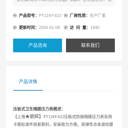
纤、染化、制碱、制药、制酪和食品、酒业等行业得
到广泛的应用
产品型号：
PT124Y-622
厂商性质：
生产厂家
更新时间：
2026-01-08
访 问 量：
1840
产品咨询
联系我们
产品详情
压板式卫生隔膜压力表概述：
★朝辉】
【上海
PT124Y-622压板式防振隔膜压力表采用
卡箍标准件锁紧密封，安装极为方便。高弹性合金波纹膜