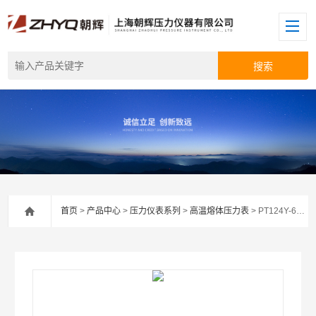
首页
>
产品中心
>
压力仪表系列
>
高温熔体压力表
> PT124Y-614远传熔体压力表