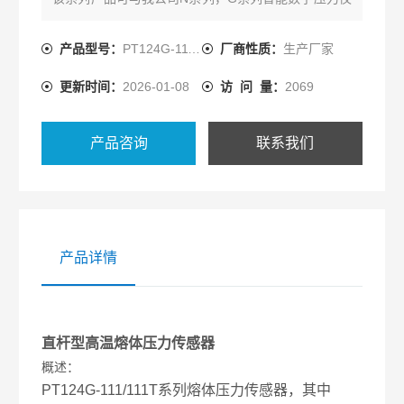
表及国内外同类按制仪表配套使用。其优势在于压力
测量准确可靠，放大信号直接进PLC控制系统，内部
产品型号：
PT124G-111/111T
厂商性质：
生产厂家
80%校准信号，安装简单，性价比高。广泛应用于化
更新时间：
2026-01-08
访 问 量：
2069
纤，塑料挤出行业。
产品咨询
联系我们
产品详情
直杆型高温熔体压力传感器
概述：
PT124G-111/111T系列熔体压力传感器，其中