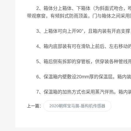
2、箱体分上箱体、下箱体（为斜面式吻合，吻
带观察窗，有倾斜式防雨顶盖，门与箱体之间采用
3、上箱体可向上开90°，且箱内装有开启支撑
4、箱内底部装有可在滑轨上前后、左右移动的
5、箱后侧有拆卸的穿管板，供穿装各种管线用
6、保温箱内壁敷设20mm厚的保温层。箱内装
7、保温箱的加热方式也采用蒸汽伴热。箱内装
上一篇：
2020朝辉宝马展-盾构机传感器