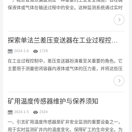
保液体或气体在输送过程中的安全。这种监测系统通过实时
监控管道内的流体压力、温度和流量等参数，以及周围环境
的变化，来检测潜在的泄漏风险。一旦发现异常情况，监测
系统会立即发出警报，以便采取相应的紧急措施。管道泄漏
监测的重要性不言而喻。首先，泄漏可能导致资源的浪费，
探索单法兰差压变送器在工业过程控制中的作用
降低生产效率。例如，石油、天然气等能源的泄漏会导致巨
2024-1-6
1729
大的经济损失。其次，泄漏可能引发火灾、爆炸等严重事
在工业过程控制中，差压变送器扮演着至关重要的角色。它
故，对人员安全和设备造成严重损害。此外，泄漏还可能对
主要用于测量密闭容器内液体或气体的压力差，并将这些压
环境造成污染，...
力差值转化为可测量的电信号。其中，单法兰差压变送器因
其结构与性能，被广泛应用于各种工业场合。1、能够精确
测量液体或气体在管道中的压力差。这一功能对于工业过程
中的流量、液位和压力控制至关重要。例如，在石油化工行
矿用温度传感器维护与保养须知
业中，单法兰差压变送器被用于测量油罐中液体的液位，从
2024-1-5
2324
而精确控制油罐的进液和出液。2、稳定性高，抗干扰能力
一、引言矿用温度传感器是矿井安全监测的重要设备之一，
强。它采用传感器技术和电子元件，能够在恶劣的工业环境
用于实时监测矿井内的温度变化，保障矿工的生命安全。为
中稳定运行，...