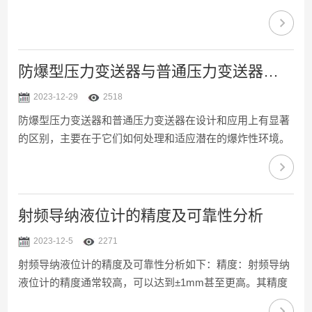
了确保矿用温度传感器的正常工作和延长其使用寿命，定期
的维护和保养是很重要的。本文将详细介绍矿用温度传感器
的维护与保养须知。二、日常检查定期检查传感器的外观，
确保无破损、无污垢，连接线束完好无损。检查传感器安装
防爆型压力变送器与普通压力变送器的比较
是否牢固，有无松动现象。观察传感器显示屏，确保显示正
2023-12-29
2518
常，无异常报警信息。三、清洁保养定期清理传感器外壳表
防爆型压力变送器和普通压力变送器在设计和应用上有显著
面污垢，保持清洁。清洁时，应使用干燥的棉布或软布擦
的区别，主要在于它们如何处理和适应潜在的爆炸性环境。
拭，避免使用含...
以下是两者之间的比较：应用环境：防爆型压力变送器主要
用于有易燃易爆气体或可燃性粉尘出现的危险场所，如石油
化工、煤化工等。而普通压力变送器主要用于安全区域，如
一般的气体或液体介质测量。防爆认证：防爆型压力变送器
射频导纳液位计的精度及可靠性分析
通过有资质的第三方检验机构的防爆认证，有防爆合格证，
2023-12-5
2271
能够确保在危险场所中的安全使用。而普通压力变送器则没
射频导纳液位计的精度及可靠性分析如下：精度：射频导纳
有这方面的认证。设计和材料：防爆型压力变送器在设计上
液位计的精度通常较高，可以达到±1mm甚至更高。其精度
更为严格，使...
主要受到以下因素的影响：探头的灵敏度：探头的灵敏度越