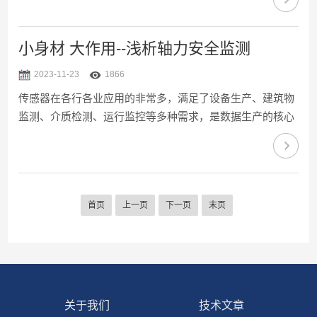
高，对微小电容变化的检测能力越强，精度也就越高。液体
的介电常数：液体的介电常数是影响电容量的重要因素，因
此也会影响到液位计的精度。温度和压力：温度和压力的变
小身材 大作用--浅析轴力安全监测
化会影响到液体的介电常数和液位计的测量结果，因此也会
2023-11-23
1866
对精度产生影响。可靠性：射频导纳液位计的可靠性较高，
传感器在各行各业应用的非常多，满足了设备生产、建筑物
主要体现在以下几个方面：无活动部件：射频导纳液位...
监测、介质检测、运行监控等多种需求，是数据生产的核心
工业品。随着各类安全事故的频繁曝光，各种设施对安全监
测的需求越来越多，也越来越高，传感器在其中当然功不可
没。但是很多安全监测、
PHM(Prognostics&HealthMangement故障预测与健康管理)
首页
上一页
下一页
末页
都着重于电、气、重要结构等装置，往往底层设施或者结构
件被忽略，其实结构安全越基础越重要，所谓“千里之堤毁于
蚁穴”，就好比螺栓，是所有结构件的核心紧固件，对于它的
检测、监...
关于我们
技术文章