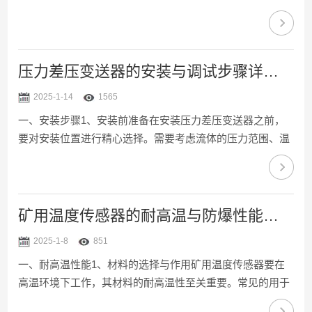
控制提供关键数据。一、安装技巧（一）安装位置的选择安
装位置直接影响测量的准确性。应选择在加注介质流动稳定
且能代表实际温度的位置。同时，要...
压力差压变送器的安装与调试步骤详细介绍
2025-1-14
1565
一、安装步骤1、安装前准备在安装压力差压变送器之前，
要对安装位置进行精心选择。需要考虑流体的压力范围、温
度、介质性质等多种因素。仔细检查各个零部件和连接线路
是否完整，查看是否存在损坏或松动的情况。任何微小的部
件损坏都可能影响变送器的正常工作...
矿用温度传感器的耐高温与防爆性能解析
2025-1-8
851
一、耐高温性能1、材料的选择与作用矿用温度传感器要在
高温环境下工作，其材料的耐高温性至关重要。常见的用于
制造传感器的耐高温材料有高温塑料、陶瓷和金属合金等。