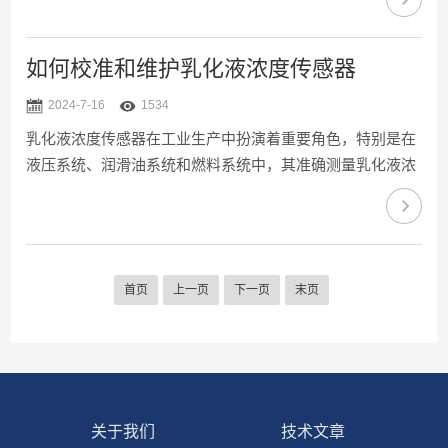
高温塑料具有较好的柔韧性和一定的耐热能力，能够在不太
高的温度下保证传感器的结构完整性...
如何校准和维护乳化液浓度传感器
2024-7-16
1534
乳化液浓度传感器在工业生产中扮演着重要角色，特别是在
液压系统、润滑油系统和燃料系统中，其准确测量乳化液浓
度对于保障设备正常运行至关重要。为了确保传感器的准确
性和稳定性，定期进行校准和维护是重要的。一、校准方法
准备工作：在进行校准前，先要确保...
首页
上一页
下一页
末页
关于我们
技术文章