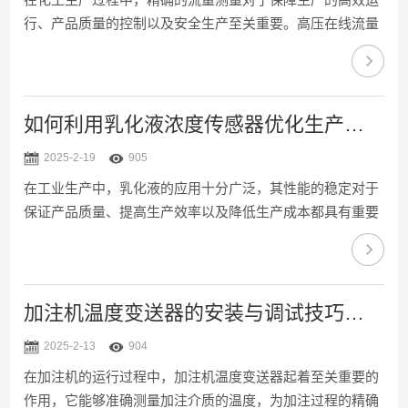
行、产品质量的控制以及安全生产至关重要。高压在线流量
计作为一种流量测量设备，在化工工艺中发挥着关键作用。
一、精确计量的重要性化工生产涉及到众多化学反应和物料
传输过程，对各种原料、中间产品和...
如何利用乳化液浓度传感器优化生产工艺
2025-2-19
905
在工业生产中，乳化液的应用十分广泛，其性能的稳定对于
保证产品质量、提高生产效率以及降低生产成本都具有重要
意义。乳化液浓度传感器作为监控乳化液浓度关键工具，能
够为优化生产工艺提供有力支持。1、安装位置的合理选择
是发挥乳化液浓度传感器作用的基础...
加注机温度变送器的安装与调试技巧说明
2025-2-13
904
在加注机的运行过程中，加注机温度变送器起着至关重要的
作用，它能够准确测量加注介质的温度，为加注过程的精确